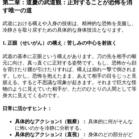
第二章：道慶の武道観：正対することが恐怖を消
す唯一の道
武道における構えや入身の技術は、精神的な恐怖を克服し、
冷静さを取り戻すための具体的な身体技法となります。
1. 正眼（せいがん）の構え：苦しみの中心を射抜く
武道の基本に正眼という構えがあります。刀の先を相手の喉
元に向け、真っ直ぐに正対する姿勢です。もし、恐怖から顔
を背けたり腰が引けたりすれば、構えは崩れ一撃で倒されま
す。しかし、恐怖を抱えたまま、あえて相手の目をじっと見
据える。すると不思議な現象が起きます。それまで巨大な怪
物のように見えていた相手が、ただのひとりの人間として等
身大に見えてくるのです。
日常に活かすヒント：
具体的なアクション1（観察）：
具体的に何がそんな
に怖いのかを冷静に分析する。
具体的なアクション2（直視）：
身体のどの部分がど