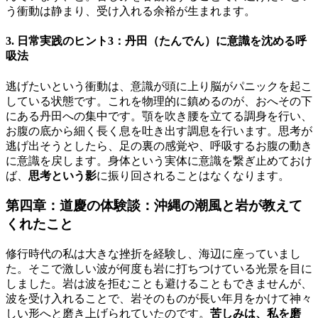
う衝動は静まり、受け入れる余裕が生まれます。
3. 日常実践のヒント3：丹田（たんでん）に意識を沈める呼
吸法
逃げたいという衝動は、意識が頭に上り脳がパニックを起こ
している状態です。これを物理的に鎮めるのが、おへその下
にある丹田への集中です。顎を吹き腰を立てる調身を行い、
お腹の底から細く長く息を吐き出す調息を行います。思考が
逃げ出そうとしたら、足の裏の感覚や、呼吸するお腹の動き
に意識を戻します。身体という実体に意識を繋ぎ止めておけ
ば、
思考という影
に振り回されることはなくなります。
第四章：道慶の体験談：沖縄の潮風と岩が教えて
くれたこと
修行時代の私は大きな挫折を経験し、海辺に座っていまし
た。そこで激しい波が何度も岩に打ちつけている光景を目に
しました。岩は波を拒むことも避けることもできませんが、
波を受け入れることで、岩そのものが長い年月をかけて神々
しい形へと磨き上げられていたのです。
苦しみは、私を磨