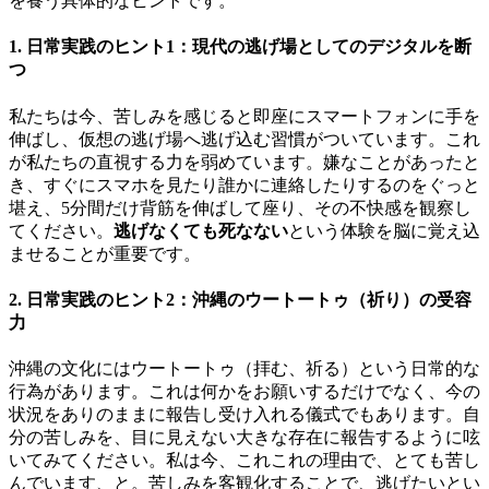
を養う具体的なヒントです。
1. 日常実践のヒント1：現代の逃げ場としてのデジタルを断
つ
私たちは今、苦しみを感じると即座にスマートフォンに手を
伸ばし、仮想の逃げ場へ逃げ込む習慣がついています。これ
が私たちの直視する力を弱めています。嫌なことがあったと
き、すぐにスマホを見たり誰かに連絡したりするのをぐっと
堪え、5分間だけ背筋を伸ばして座り、その不快感を観察し
てください。
逃げなくても死なない
という体験を脳に覚え込
ませることが重要です。
2. 日常実践のヒント2：沖縄のウートートゥ（祈り）の受容
力
沖縄の文化にはウートートゥ（拝む、祈る）という日常的な
行為があります。これは何かをお願いするだけでなく、今の
状況をありのままに報告し受け入れる儀式でもあります。自
分の苦しみを、目に見えない大きな存在に報告するように呟
いてみてください。私は今、これこれの理由で、とても苦し
んでいます、と。苦しみを客観化することで、逃げたいとい