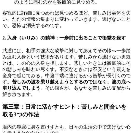
のように痛むのかを客観的に見つめる。
客観的に詳細に見つめれば見つめるほど、苦しみは実体を失
い、ただの情報の集まりに変わっていきます。逃げないこと
で、恐怖は消失するのです。
2. 入身（いりみ）の精神：一歩前に出ることで衝撃を殺す
武道には、相手の強大な攻撃に対してあえてその懐へ一歩踏
み込む入身という技術があります。苦しみから逃げない勇気
とは、この心の入身を指します。悲しいときには徹底的にそ
の悲しみを味わい尽くす。不安なときには不安という震えを
全身で感じてみる。中途半端に逃げるから衝撃が長引くので
す。
苦しみの波を乗り越えようとするのではなく、波の底へ
潜り込んでしまう。
その潔さが、あなたを苦しみの支配から
解き放ちます。
第三章：日常に活かすヒント：苦しみと間合いを
取る3つの作法
境内の静寂に身を置けずとも、日々の生活の中で逃げない心