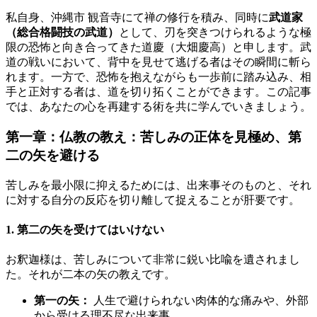
私自身、沖縄市 観音寺にて禅の修行を積み、同時に
武道家
（総合格闘技の武道）
として、刃を突きつけられるような極
限の恐怖と向き合ってきた道慶（大畑慶高）と申します。武
道の戦いにおいて、背中を見せて逃げる者はその瞬間に斬ら
れます。一方で、恐怖を抱えながらも一歩前に踏み込み、相
手と正対する者は、道を切り拓くことができます。この記事
では、あなたの心を再建する術を共に学んでいきましょう。
第一章：仏教の教え：苦しみの正体を見極め、第
二の矢を避ける
苦しみを最小限に抑えるためには、出来事そのものと、それ
に対する自分の反応を切り離して捉えることが肝要です。
1. 第二の矢を受けてはいけない
お釈迦様は、苦しみについて非常に鋭い比喩を遺されまし
た。それが二本の矢の教えです。
第一の矢：
人生で避けられない肉体的な痛みや、外部
から受ける理不尽な出来事。