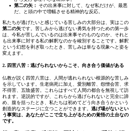
第二の矢：
その出来事に対して、なぜ私だけが、最悪
だ、と頭の中で増幅させる精神的な反応。
私たちが逃げたいと感じている苦しみの大部分は、実はこの
第二の矢
です。苦しみから逃げない勇気を持つための第一歩
は、今私が苦しんでいるのは出来事そのものなのか、それと
も出来事に対する私の解釈なのかを峻別することです。解釈
という幻想を剥ぎ取ったとき、苦しみは単なる現象へと姿を
変えます。
2. 四苦八苦：逃げられないからこそ、向き合う価値がある
仏教が説く四苦八苦は、人間が逃れられない根源的な苦しみ
を示しています。生老病死に加え、愛別離苦、怨憎会苦、求
不得苦、五陰盛苦。これらはすべて人間の都合を無視して訪
れます。逆説的ですが、これらから逃げられないと完全に諦
め、腹を括ったとき、私たちは初めてどう向き合うかという
創造的なステージに立つことができます。
逃げ場がないとい
う事実は、あなたがここで立ち上がるための覚悟の土台なの
です。