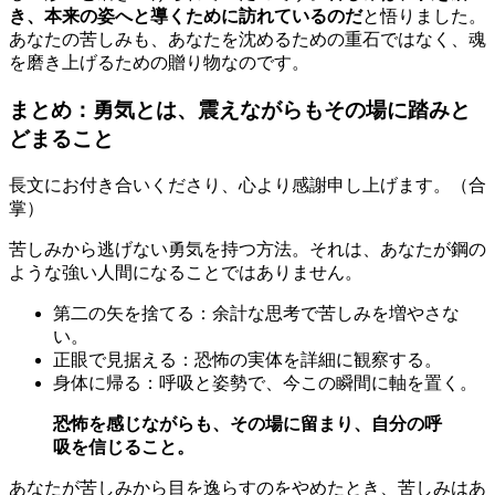
き、本来の姿へと導くために訪れているのだ
と悟りました。
あなたの苦しみも、あなたを沈めるための重石ではなく、魂
を磨き上げるための贈り物なのです。
まとめ：勇気とは、震えながらもその場に踏みと
どまること
長文にお付き合いくださり、心より感謝申し上げます。（合
掌）
苦しみから逃げない勇気を持つ方法。それは、あなたが鋼の
ような強い人間になることではありません。
第二の矢を捨てる：余計な思考で苦しみを増やさな
い。
正眼で見据える：恐怖の実体を詳細に観察する。
身体に帰る：呼吸と姿勢で、今この瞬間に軸を置く。
恐怖を感じながらも、その場に留まり、自分の呼
吸を信じること。
あなたが苦しみから目を逸らすのをやめたとき、苦しみはあ