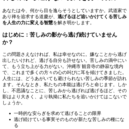
あなたは今、何から目を逸らそうとしていますか。武道家で
あり禅を追求する道慶が、
逃げるほど追いかけてくる苦しみ
を人生の力に変える智慧
を解き明かします。
はじめに：苦しみの影から逃げ続けていません
か？
この問題さえなければ、私は幸せなのに。嫌なことから逃げ
出したいけれど、逃げる自分も許せない。苦しみの渦中にい
て、もう立ち上がる力がない。沖縄市 観音寺の静寂な境内
で、これまで多くの方々の心の叫びに耳を傾けてきました。
人生には、どうあがいても避けられない苦しみの季節が訪れ
ます。そんなとき、私たちの本能は逃げろと命じます。しか
し、不思議なことに、苦しみから逃げれば逃げるほど、その
影はより大きく、より執拗に私たちを追いかけてはこないで
しょうか。
一時的な安らぎを求めて逃げることの限界
逃げ続けている事実そのものが新たな苦しみの種にな
る