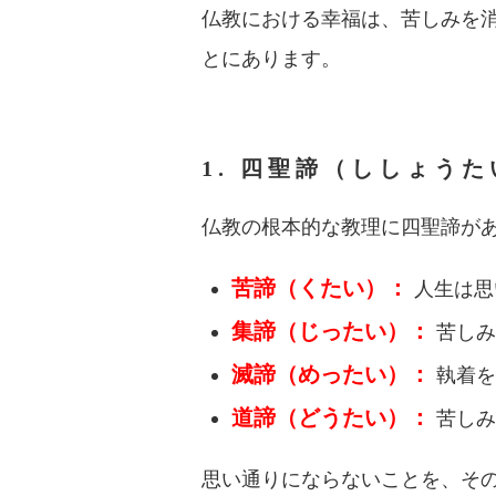
仏教における幸福は、苦しみを
とにあります。
1. 四聖諦（ししょう
仏教の根本的な教理に四聖諦が
苦諦（くたい）：
人生は思
集諦（じったい）：
苦しみ
滅諦（めったい）：
執着を
道諦（どうたい）：
苦しみ
思い通りにならないことを、そ