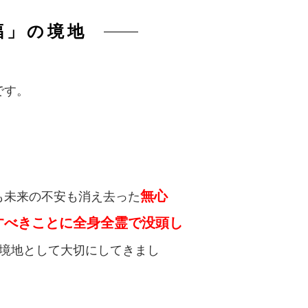
福」の境地
です。
無心
も未来の不安も消え去った
すべきことに全身全霊で没頭し
境地として大切にしてきまし