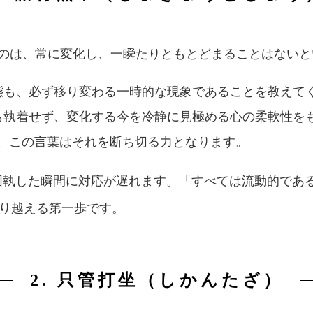
ものは、常に変化し、一瞬たりともとどまることはない
状態も、必ず移り変わる一時的な現象であることを教えて
にも執着せず、変化する今を冷静に見極める心の柔軟性を
、この言葉はそれを断ち切る力となります。
固執した瞬間に対応が遅れます。「すべては流動的であ
り越える第一歩です。
2. 只管打坐（しかんたざ）