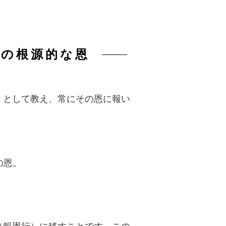
つの根源的な恩
」
として教え、常にその恩に報い
の恩。
。