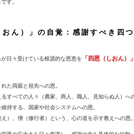
らです。
（しおん）」の自覚：感謝すべき四
「四恩（しおん）
ちが日々受けている根源的な恩恵を
くれた両親と祖先への恩。
支えるすべての人々（農家、商人、職人、見知らぬ人）へ
序を維持する、国家や社会システムへの恩。
（教え）、僧（修行者）という、心の道を示す教えへの恩