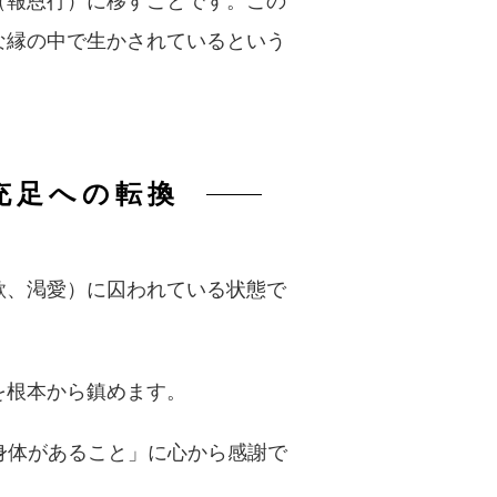
（報恩行）に移すことです。この
な縁の中で生かされているという
充足への転換
欲、渇愛）に囚われている状態で
を根本から鎮めます。
身体があること」に心から感謝で