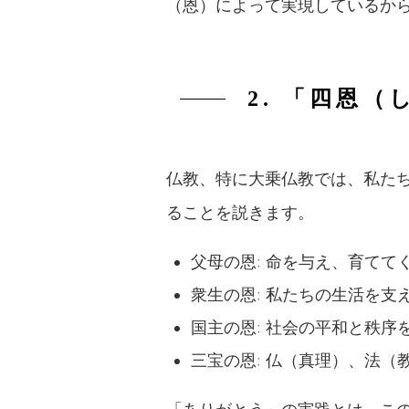
（恩）によって実現しているか
2. 「四恩
仏教、特に大乗仏教では、私た
ることを説きます。
父母の恩: 命を与え、育てて
衆生の恩: 私たちの生活を
国主の恩: 社会の平和と秩
三宝の恩: 仏（真理）、法