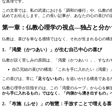
な真理です。
この文章では、私の武道における「調和の修行」や、仏教の
込めてお伝えします。この長い記事が、あなたの心の喜びの
第一章：仏教心理学の視点—独占と分か
仏教は、喜びを単なる感情ではなく、それが生まれる心の構
1. 「渇愛（かつあい）」が生む自己中心の喜び
仏教が説く苦しみの原因は、「渇愛（かつあい）」、すなわ
自己完結の喜びの構造: 「これを手に入れたい（渇愛
この喜びは、常に
「足りないもの」
を追いかける構造である
仏教心理学が目指すのは、この「渇愛のループ」から心を解
から手に入れるもの」ではなく、「内側から湧き出すもの」
2. 「布施（ふせ）」の智慧：手放すことで増える喜