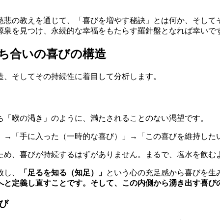
慈悲の教えを通じて、「喜びを増やす秘訣」とは何か、そして
源泉を見つけ、永続的な幸福をもたらす羅針盤となれば幸いで
ち合いの喜びの構造
造、そしてその持続性に着目して分析します。
ち「喉の渇き」のように、満たされることのない渇望です。
）」→「手に入った（一時的な喜び）」→「この喜びを維持した
ため、喜びが持続するはずがありません。まるで、塩水を飲む
放し、
「足るを知る（知足）」
という心の充足感から喜びを生
へと定義し直すことです。そして、この内側から湧き出す喜び
び