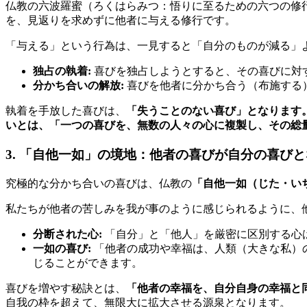
仏教の六波羅蜜（ろくはらみつ：悟りに至るための六つの修
を、見返りを求めずに他者に与える修行です。
「与える」という行為は、一見すると「自分のものが減る」
独占の執着:
喜びを独占しようとすると、その喜びに対
分かち合いの解放:
喜びを他者に分かち合う（布施する
執着を手放した喜びは、
「失うことのない喜び」となります
いとは、「一つの喜びを、無数の人々の心に複製し、その総
3. 「自他一如」の境地：他者の喜びが自分の喜び
究極的な分かち合いの喜びは、仏教の
「自他一如（じた・い
私たちが他者の苦しみを我が事のように感じられるように、
分断された心:
「自分」と「他人」を厳密に区別する心
一如の喜び:
「他者の成功や幸福は、人類（大きな私）
じることができます。
喜びを増やす秘訣とは、
「他者の幸福を、自分自身の幸福と
自我の枠を超えて、無限大に拡大させる源泉となります。