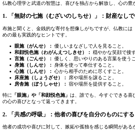
仏教心理学と武道の智慧は、喜びを独占から解放し、心の豊
1. 「無財の七施（むざいのしちせ）」：財産なし
布施と聞くと、金銭的な寄付を想像しがちですが、仏教には
めの最も実践的なヒントです。
眼施（がんせ）：
優しいまなざしで人を見ること。
和顔悦色施（わがんえつしきせ）：
穏やかな笑顔で接
言施（ごんせ）：
優しく、思いやりのある言葉を使う
身施（しんせ）：
身体を使って奉仕すること。
心施（しんせ）：
心から相手のために尽くすこと。
床座施（しょうざせ）：
席や場所を譲ること。
房舎施（ぼうしゃせ）：
宿や場所を提供すること。
特に
「眼施」や「和顔悦色施」
は、誰でも、今すぐできる喜
の心の喜びとなって返ってきます。
2. 「共感の呼吸」：他者の喜びを自分のものにする
他者の成功や喜びに対して、嫉妬や孤独を感じる瞬間がある