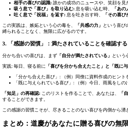
相手の喜びの認識:
誰かの成功のニュースや、笑顔を見
吸う息で「喜び」を取り込む:
息を吸い込む時、
「あの
吐く息で「祝福」を返す:
息を吐き出す時、
「その喜び
この実践は、嫉妬という心の毒を、
「共感の力」
という喜び
縛られることなく、無限に広がるのです。
3. 「感謝の習慣」：満たされていることを確認する
分かち合いの喜びは、まず
「自分が満たされている」
という
実践: 毎日、寝る前に
「喜びを分かち合えたこと」と「既に与
「分かち合えた喜び」: （例）同僚に資料作成のヒン
「既に与えられている喜び」: （例）今日、雨風をし
「知足」の再確認:
このリストを作ることで、あなたは、
「
することができます。
この感謝の習慣こそが、尽きることのない喜びを内側から湧
まとめ：道慶があなたに贈る喜びの無