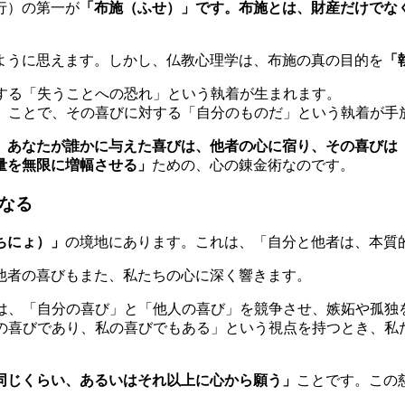
行）の第一が
「布施（ふせ）」です。布施とは、財産だけでな
ように思えます。しかし、仏教心理学は、布施の真の目的を
「
する「失うことへの恐れ」という執着が生まれます。
）ことで、その喜びに対する「自分のものだ」という執着が手
。あなたが誰かに与えた喜びは、他者の心に宿り、その喜びは
量を無限に増幅させる」
ための、心の錬金術なのです。
となる
ちにょ）」
の境地にあります。これは、「自分と他者は、本質
他者の喜びもまた、私たちの心に深く響きます。
は、「自分の喜び」と「他人の喜び」を競争させ、嫉妬や孤独
の喜びであり、私の喜びでもある」という視点を持つとき、私
同じくらい、あるいはそれ以上に心から願う」
ことです。この