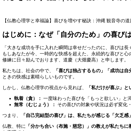
【仏教心理学と幸福論】喜びを増やす秘訣：沖縄 観音寺の
はじめに：なぜ「自分のため」の喜び
「大きな成功を手に入れた瞬間は幸せだったのに、喜びは長
もしあなたが今、一時的な快感を超えた、永続的な喜びと心
修練に日々励んでおります、道慶（大畑慶高）と申します。
私たちは、社会の中で、
「喜びは独占するもの」「成功は自
ときの快感は素晴らしいものです。
しかし、仏教心理学の視点から見れば、
「私だけが喜ぶ」と
執着（貪）：
一度味わった喜びを「もっと欲しい」と
無常（むじょう）：
その喜びの対象や状況は必ず変化
つまり、
「自己完結型の喜び」は、私たちが感じる「欠乏感
仏教、特に
「分かち合い（布施・慈悲）」の教えが私たちに