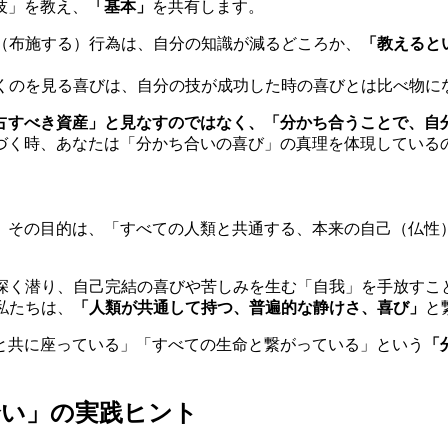
技」を教え、
「基本」
を共有します。
（布施する）行為は、自分の知識が減るどころか、
「教えると
くのを見る喜びは、自分の技が成功した時の喜びとは比べ物に
占すべき資産」と見なすのではなく、「分かち合うことで、自
づく時、あなたは「分かち合いの喜び」の真理を体現している
、その目的は、「すべての人類と共通する、本来の自己（仏性
深く潜り、自己完結の喜びや苦しみを生む「自我」を手放すこ
私たちは、
「人類が共通して持つ、普遍的な静けさ、喜び」
と
と共に座っている」「すべての生命と繋がっている」という
「
合い」の実践ヒント