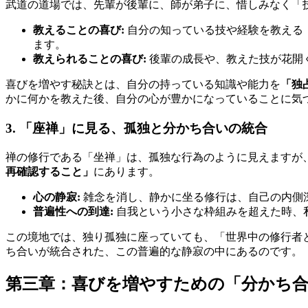
武道の道場では、先輩が後輩に、師が弟子に、惜しみなく「
教えることの喜び:
自分の知っている技や経験を教える
ます。
教えられることの喜び:
後輩の成長や、教えた技が花開
喜びを増やす秘訣とは、自分の持っている知識や能力を
「独
かに何かを教えた後、自分の心が豊かになっていることに気
3. 「座禅」に見る、孤独と分かち合いの統合
禅の修行である「坐禅」は、孤独な行為のように見えますが
再確認すること」
にあります。
心の静寂:
雑念を消し、静かに坐る修行は、自己の内側
普遍性への到達:
自我という小さな枠組みを超えた時、
この境地では、独り孤独に座っていても、「世界中の修行者
ち合いが統合された、この普遍的な静寂の中にあるのです。
第三章：喜びを増やすための「分かち