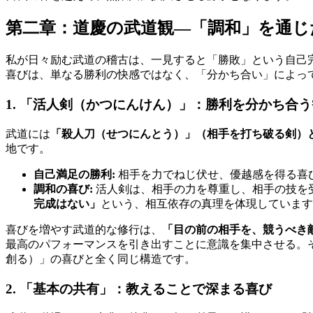
第二章：道慶の武道観—「調和」を通じ
私が日々励む武道の稽古は、一見すると「勝敗」という自己
喜びは、単なる勝利の快感ではなく、「分かち合い」によっ
1. 「活人剣（かつにんけん）」：勝利を分かち合
武道には
「殺人刀（せつにんとう）」（相手を打ち破る剣）
地です。
自己満足の勝利:
相手を力でねじ伏せ、優越感を得る喜
調和の喜び:
活人剣は、相手の力を尊重し、相手の技を
完成はない」
という、相互依存の真理を体現しています
喜びを増やす武道的な修行は、
「目の前の相手を、競うべき
最高のパフォーマンスを引き出すことに意識を集中させる。
創る）」の喜びと全く同じ構造です。
2. 「基本の共有」：教えることで深まる喜び