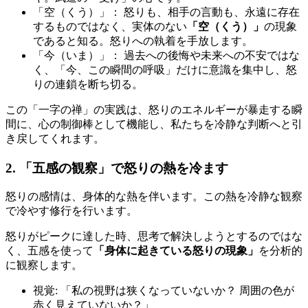
「空（くう）」： 怒りも、相手の言動も、永遠に存在
するものではなく、実体のない
「空（くう）」
の現象
であると知る。怒りへの執着を手放します。
「今（いま）」： 過去への後悔や未来への不安ではな
く、「今、この瞬間の呼吸」だけに意識を集中し、怒
りの連鎖を断ち切る。
この「一字の禅」の実践は、怒りのエネルギーが暴走する瞬
間に、心の制御棒として機能し、私たちを冷静な判断へと引
き戻してくれます。
2. 「五感の観察」で怒りの熱を冷ます
怒りの感情は、身体的な熱を伴います。この熱を冷静な観察
で冷やす修行を行います。
怒りがピークに達した時、思考で解決しようとするのではな
く、五感を使って
「身体に起きている怒りの現象」
を分析的
に観察します。
視覚: 「私の視野は狭くなっていないか？ 周囲の色が
赤く見えていないか？」