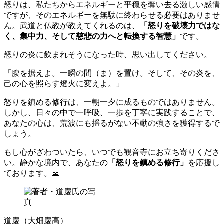
怒りは、私たちからエネルギーと平穏を奪い去る激しい感情
ですが、そのエネルギーを無駄に終わらせる必要はありませ
ん。武道と仏教が教えてくれるのは、
「怒りを破壊力ではな
く、集中力、そして慈悲の力へと転換する智慧」
です。
怒りの炎に飲まれそうになった時、思い出してください。
「腹を据えよ。一瞬の間（ま）を置け。そして、その炎を、
己の心を照らす燈火に変えよ。」
怒りを鎮める修行は、一朝一夕に成るものではありません。
しかし、日々の中で一呼吸、一歩を丁寧に実践することで、
あなたの心は、荒波にも揺るがない不動の強さを獲得するで
しょう。
もし心がざわついたら、いつでも観音寺にお立ち寄りくださ
い。静かな境内で、あなたの
「怒りを鎮める修行」
を応援し
ております。🙏
道慶（大畑慶高）