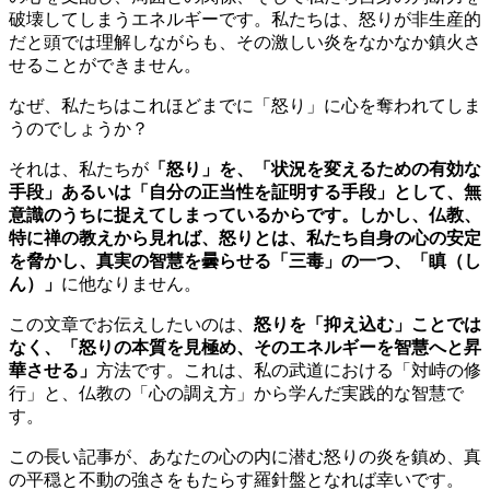
破壊してしまうエネルギーです。私たちは、怒りが非生産的
だと頭では理解しながらも、その激しい炎をなかなか鎮火さ
せることができません。
なぜ、私たちはこれほどまでに「怒り」に心を奪われてしま
うのでしょうか？
それは、私たちが
「怒り」を、「状況を変えるための有効な
手段」あるいは「自分の正当性を証明する手段」として、無
意識のうちに捉えてしまっているからです。しかし、仏教、
特に禅の教えから見れば、怒りとは、私たち自身の心の安定
を脅かし、真実の智慧を曇らせる「三毒」の一つ、「瞋（し
ん）」
に他なりません。
この文章でお伝えしたいのは、
怒りを「抑え込む」ことでは
なく、「怒りの本質を見極め、そのエネルギーを智慧へと昇
華させる」
方法です。これは、私の武道における「対峙の修
行」と、仏教の「心の調え方」から学んだ実践的な智慧で
す。
この長い記事が、あなたの心の内に潜む怒りの炎を鎮め、真
の平穏と不動の強さをもたらす羅針盤となれば幸いです。