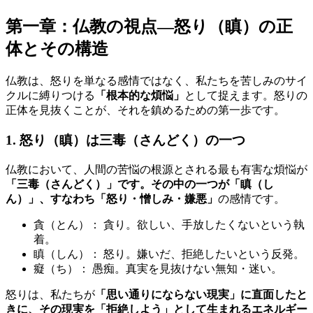
第一章：仏教の視点—怒り（瞋）の正
体とその構造
仏教は、怒りを単なる感情ではなく、私たちを苦しみのサイ
クルに縛りつける
「根本的な煩悩」
として捉えます。怒りの
正体を見抜くことが、それを鎮めるための第一歩です。
1. 怒り（瞋）は三毒（さんどく）の一つ
仏教において、人間の苦悩の根源とされる最も有害な煩悩が
「三毒（さんどく）」です。その中の一つが「瞋（し
ん）」、すなわち「怒り・憎しみ・嫌悪」
の感情です。
貪（とん）： 貪り。欲しい、手放したくないという執
着。
瞋（しん）： 怒り。嫌いだ、拒絶したいという反発。
癡（ち）： 愚痴。真実を見抜けない無知・迷い。
怒りは、私たちが
「思い通りにならない現実」に直面したと
きに、その現実を「拒絶しよう」として生まれるエネルギー