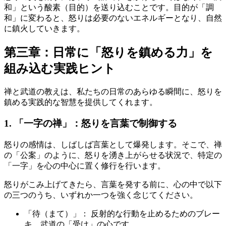
和」という酸素（目的）を送り込むことです。目的が「調
和」に変わると、怒りは必要のないエネルギーとなり、自然
に鎮火していきます。
第三章：日常に「怒りを鎮める力」を
組み込む実践ヒント
禅と武道の教えは、私たちの日常のあらゆる瞬間に、怒りを
鎮める実践的な智慧を提供してくれます。
1. 「一字の禅」：怒りを言葉で制御する
怒りの感情は、しばしば言葉として爆発します。そこで、禅
の「公案」のように、怒りを湧き上がらせる状況で、特定の
「一字」を心の中心に置く修行を行います。
怒りがこみ上げてきたら、言葉を発する前に、心の中で以下
の三つのうち、いずれか一つを強く念じてください。
「待（まて）」： 反射的な行動を止めるためのブレー
キ。武道の「受け」の心です。