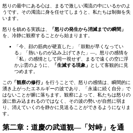
怒りの最中にある心は、まるで激しい濁流の中にいるかのよ
うです。その濁流に身を任せてしまうと、私たちは制御を失
います。
怒りを鎮める実践は、
「怒りの発生から消滅までの瞬間」
を、冷静に観察することから始まります。
「今、顔の筋肉が硬直した」「鼓動が早くなってい
る」「熱いものが込み上げてきた」—。怒りの感情を
「私」の感情として同一視せず、まるで遠くの空に浮
かぶ雲のように、
「生滅する現象」
として客観的に見
つめます。
この
「観察の修行」
を行うことで、怒りの感情は、瞬間的に
湧き上がったエネルギーの波であり、「永遠に続く自分」で
はないことが腑に落ちます。観察によって、私たちは怒りの
波に飲み込まれるのではなく、その波の勢いが自然に弱ま
り、消えていくのを静かに見送ることができるようになりま
す。
第二章：道慶の武道観—「対峙」を通