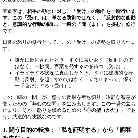
武道家は、相手の動きに対し、
「受け」の動作を一瞬行いま
す。この「受け」は、単なる防御ではなく、「反射的な衝動
と、意識的な行動の間に、一瞬の『間（ま）』を挟む」
修行
です。
日常の怒りの修行として、この「受け」の姿勢を取り入れま
す。
誰かに批判されたとき、すぐに言い返す（反射）ので
はなく、一秒間、言葉を発するのを待つ（受け）。
イライラする状況に直面したとき、すぐに破壊的な行
動（反射）を起こすのではなく、立ち止まって、深く
一呼吸だけする（受け）。
この一瞬の「間」が、怒りの反射を断ち切り、冷静な智慧が
働くための「無心の空間」を生み出します。この一瞬の立ち
止まりこそが、怒りを鎮めるための
「心の型（かた）」
であ
り、武道的な実践なのです。
3. 闘う目的の転換：「私を証明する」から「調和
を生む」へ