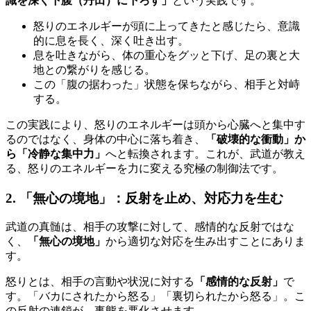
識を深く下腹（丹田）に下ろす」
という実践です。
怒りのエネルギーが頭に上ってきたと感じたら、意識
的に息を長く、深く吐き出す。
息を吐きながら、体の重心をグッと下げ、足の裏と大
地との繋がりを感じる。
この「腹の据わった」状態を保ちながら、相手と対峙
する。
この実践により、怒りのエネルギーは頭から心臓へと集中す
るのではなく、身体の中心に落ち着き、
「破壊的な衝動」か
ら「冷静な集中力」
へと転換されます。これが、武道が教え
る、怒りのエネルギーを力に変える究極の制御法です。
2. 「無心の境地」：反射を止め、対応力を生む
武道の真髄は、相手の攻撃に対して、感情的な反射ではな
く、
「無心の境地」
から適切な対応を生み出すことにありま
す。
怒りとは、相手の言動や状況に対する
「感情的な反射」
で
す。「バカにされたから怒る」「裏切られたから怒る」。こ
の反射の連鎖が、事態を悪化させます。