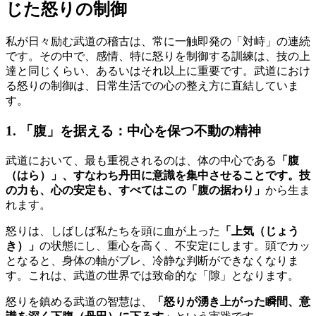
じた怒りの制御
私が日々励む武道の稽古は、常に一触即発の「対峙」の連続
です。その中で、感情、特に怒りを制御する訓練は、技の上
達と同じくらい、あるいはそれ以上に重要です。武道におけ
る怒りの制御は、日常生活での心の整え方に直結していま
す。
1. 「腹」を据える：中心を保つ不動の精神
武道において、最も重視されるのは、体の中心である
「腹
（はら）」、すなわち丹田に意識を集中させることです。技
の力も、心の安定も、すべてはこの「腹の据わり」
から生ま
れます。
怒りは、しばしば私たちを頭に血が上った
「上気（じょう
き）」
の状態にし、重心を高く、不安定にします。頭でカッ
となると、身体の軸がブレ、冷静な判断ができなくなりま
す。これは、武道の世界では致命的な「隙」となります。
怒りを鎮める武道の智慧は、
「怒りが湧き上がった瞬間、意