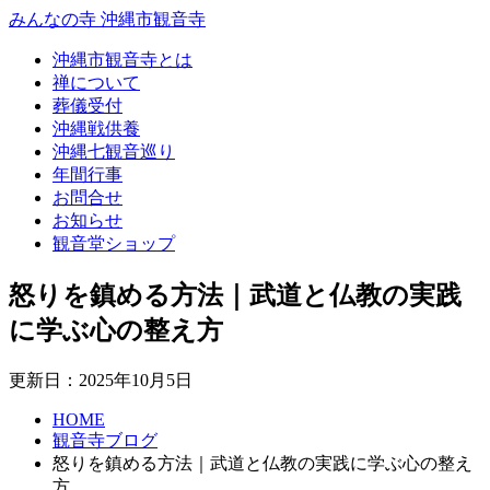
みんなの寺 沖縄市観音寺
沖縄市観音寺とは
禅について
葬儀受付
沖縄戦供養
沖縄七観音巡り
年間行事
お問合せ
お知らせ
観音堂ショップ
怒りを鎮める方法｜武道と仏教の実践
に学ぶ心の整え方
更新日：2025年10月5日
HOME
観音寺ブログ
怒りを鎮める方法｜武道と仏教の実践に学ぶ心の整え
方