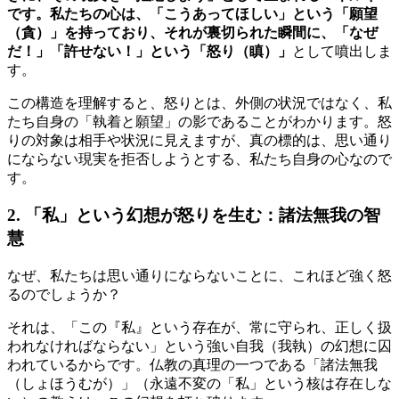
です。私たちの心は、「こうあってほしい」という「願望
（貪）」を持っており、それが裏切られた瞬間に、「なぜ
だ！」「許せない！」という「怒り（瞋）」
として噴出しま
す。
この構造を理解すると、怒りとは、外側の状況ではなく、私
たち自身の「執着と願望」の影であることがわかります。怒
りの対象は相手や状況に見えますが、真の標的は、思い通り
にならない現実を拒否しようとする、私たち自身の心なので
す。
2. 「私」という幻想が怒りを生む：諸法無我の智
慧
なぜ、私たちは思い通りにならないことに、これほど強く怒
るのでしょうか？
それは、「この『私』という存在が、常に守られ、正しく扱
われなければならない」という強い自我（我執）の幻想に囚
われているからです。仏教の真理の一つである「諸法無我
（しょほうむが）」（永遠不変の「私」という核は存在しな