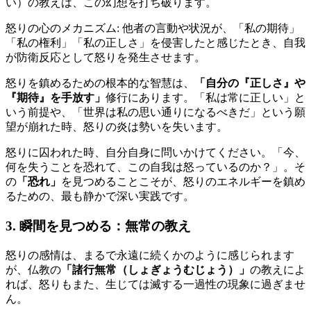
い）の教えは、この幻想を打ち破ります。
怒りの心のメカニズム: 他者の言動や状況が、「私の期待」
「私の権利」「私の正しさ」を侵害したと感じたとき、自我
が防衛反応として怒りを発生させます。
怒りを鎮めるための根本的な智慧は、
「自分の『正しさ』や
『期待』を手放す」
修行にあります。「私は常に正しい」と
いう前提や、「世界は私の思い通りになるべきだ」という願
望が崩れた時、怒りの炎は勢いを失います。
怒りに囚われた時、自分自身に問いかけてください。「今、
何を失うことを恐れて、この自我は怒っているのか？」。そ
の
「恐れ」
を見つめることこそが、怒りのエネルギーを鎮め
るための、最も静かで深い実践です。
3. 瞬間を見つめる：無常の教え
怒りの感情は、まるで永遠に続くかのように感じられます
が、仏教の
「諸行無常（しょぎょうむじょう）」
の教えによ
れば、怒りもまた、生じては滅する一過性の現象に過ぎませ
ん。