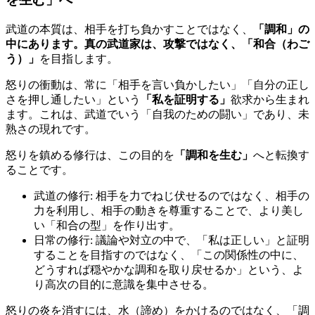
武道の本質は、相手を打ち負かすことではなく、
「調和」の
中にあります。真の武道家は、攻撃ではなく、「和合（わご
う）」
を目指します。
怒りの衝動は、常に「相手を言い負かしたい」「自分の正し
さを押し通したい」という
「私を証明する」
欲求から生まれ
ます。これは、武道でいう「自我のための闘い」であり、未
熟さの現れです。
怒りを鎮める修行は、この目的を
「調和を生む」
へと転換す
ることです。
武道の修行: 相手を力でねじ伏せるのではなく、相手の
力を利用し、相手の動きを尊重することで、より美し
い「和合の型」を作り出す。
日常の修行: 議論や対立の中で、「私は正しい」と証明
することを目指すのではなく、「この関係性の中に、
どうすれば穏やかな調和を取り戻せるか」という、よ
り高次の目的に意識を集中させる。
怒りの炎を消すには、水（諦め）をかけるのではなく、「調