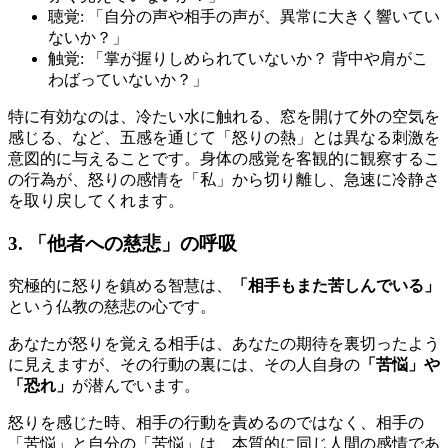
聴覚: 「自分の声や相手の声が、異常に大きく響いてい
ないか？」
触覚: 「掌が握りしめられていないか？ 背中や肩がこ
わばっていないか？」
特に有効なのは、冷たい水に触れる、窓を開けて外の空気を
感じる、など、五感を通じて「怒りの熱」とは異なる刺激を
意図的に与えることです。身体の感覚を客観的に観察するこ
の行為が、怒りの感情を「私」から切り離し、急速に冷静さ
を取り戻してくれます。
3. 「他者への慈悲」の呼吸
究極的に怒りを鎮める智慧は、
「相手もまた苦しんでいる」
という仏教の慈悲の心です。
あなたが怒りを覚える相手は、あなたの期待を裏切ったよう
に見えますが、その行動の裏には、その人自身の
「苦悩」や
「恐れ」
が潜んでいます。
怒りを感じた時、相手の行動を責めるのではなく、相手の
「苦悩」と自分の「苦悩」は、本質的に同じ人間の感情であ