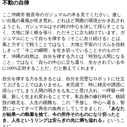
不動の自律
ここ沖縄市 観音寺のガジュマルの木を見てください。激し
い台風の暴風が吹き荒れ、どれほど周囲の環境がかき乱され
ようとも、ガジュマルはその幹の中心を決して揺らすことな
く、大地に深く根を張り、ただそこに立ち続けています。ガ
ジュマルにとって自らを律する（そこに在り続ける）とは、
風と力ずくで戦うことではなく、大地と宇宙のリズムを信頼
しきって「今この瞬間」を生き切っていることそのもので
す。沖縄の自然は、自分を律する力とは「特別な人間になる
こと」ではなく「自らの中心に立ち還り、生かされている今
に100%正対することだ」だと教えてくれます。
自分を律する力を生きるとは、自分を完璧なロボットに仕立
て上げることではありません。未完成で、時に雑念や誘惑に
揺らいでしまう人間の弱さをも丸ごと受け入れ、一呼吸一呼
吸、新しく生まれ変わることです。私自身の修行時代、格闘
技の敗北も、人生の困難も、この「手放し、中心へ還る」智
慧によってすべて再生の血肉としてしてきました。
「あなた
が結果への執着を捨て、今の所作そのものになり切ったと
き、人生というリングは安らぎの光に満ち溢れる」
というこ
とに。