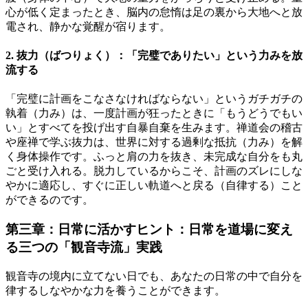
心が低く定まったとき、脳内の怠惰は足の裏から大地へと放
電され、静かな覚醒が宿ります。
2. 抜力（ばつりょく）：「完璧でありたい」という力みを放
流する
「完璧に計画をこなさなければならない」というガチガチの
執着（力み）は、一度計画が狂ったときに「もうどうでもい
い」とすべてを投げ出す自暴自棄を生みます。禅道会の稽古
や座禅で学ぶ抜力は、世界に対する過剰な抵抗（力み）を解
く身体操作です。ふっと肩の力を抜き、未完成な自分をも丸
ごと受け入れる。脱力しているからこそ、計画のズレにしな
やかに適応し、すぐに正しい軌道へと戻る（自律する）こと
ができるのです。
第三章：日常に活かすヒント：日常を道場に変え
る三つの「観音寺流」実践
観音寺の境内に立てない日でも、あなたの日常の中で自分を
律するしなやかな力を養うことができます。