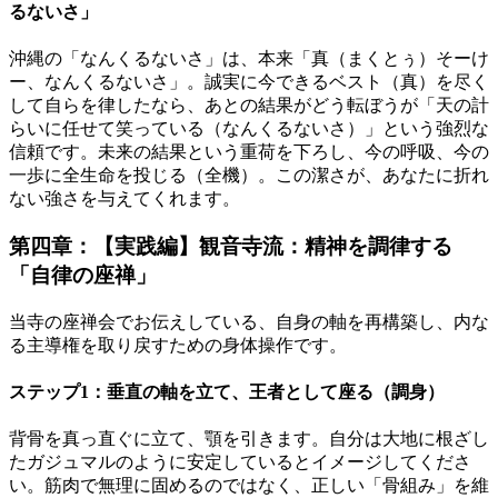
るないさ」
沖縄の「なんくるないさ」は、本来「真（まくとぅ）そーけ
ー、なんくるないさ」。誠実に今できるベスト（真）を尽く
して自らを律したなら、あとの結果がどう転ぼうが「天の計
らいに任せて笑っている（なんくるないさ）」という強烈な
信頼です。未来の結果という重荷を下ろし、今の呼吸、今の
一歩に全生命を投じる（全機）。この潔さが、あなたに折れ
ない強さを与えてくれます。
第四章：【実践編】観音寺流：精神を調律する
「自律の座禅」
当寺の座禅会でお伝えしている、自身の軸を再構築し、内な
る主導権を取り戻すための身体操作です。
ステップ1：垂直の軸を立て、王者として座る（調身）
背骨を真っ直ぐに立て、顎を引きます。自分は大地に根ざし
たガジュマルのように安定しているとイメージしてくださ
い。筋肉で無理に固めるのではなく、正しい「骨組み」を維