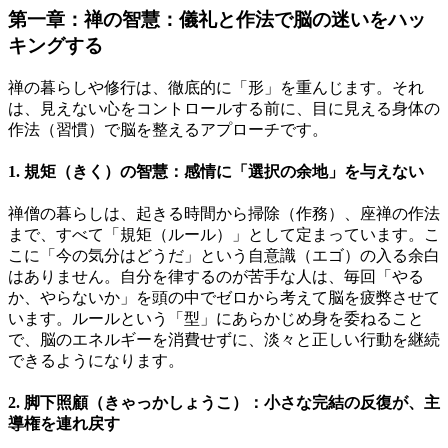
第一章：禅の智慧：儀礼と作法で脳の迷いをハッ
キングする
禅の暮らしや修行は、徹底的に「形」を重んじます。それ
は、見えない心をコントロールする前に、目に見える身体の
作法（習慣）で脳を整えるアプローチです。
1. 規矩（きく）の智慧：感情に「選択の余地」を与えない
禅僧の暮らしは、起きる時間から掃除（作務）、座禅の作法
まで、すべて「規矩（ルール）」として定まっています。こ
こに「今の気分はどうだ」という自意識（エゴ）の入る余白
はありません。自分を律するのが苦手な人は、毎回「やる
か、やらないか」を頭の中でゼロから考えて脳を疲弊させて
います。ルールという「型」にあらかじめ身を委ねること
で、脳のエネルギーを消費せずに、淡々と正しい行動を継続
できるようになります。
2. 脚下照顧（きゃっかしょうこ）：小さな完結の反復が、主
導権を連れ戻す