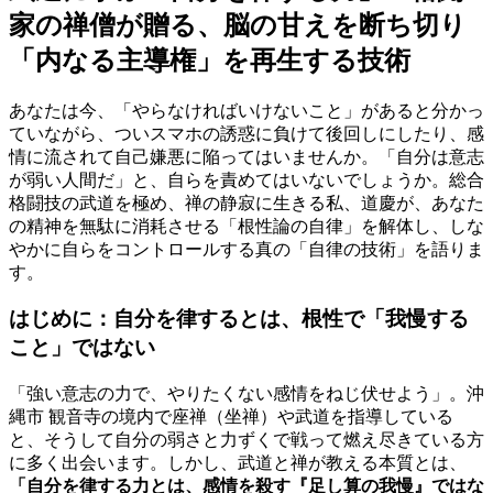
家の禅僧が贈る、脳の甘えを断ち切り
「内なる主導権」を再生する技術
あなたは今、「やらなければいけないこと」があると分かっ
ていながら、ついスマホの誘惑に負けて後回しにしたり、感
情に流されて自己嫌悪に陥ってはいませんか。「自分は意志
が弱い人間だ」と、自らを責めてはいないでしょうか。総合
格闘技の武道を極め、禅の静寂に生きる私、道慶が、あなた
の精神を無駄に消耗させる「根性論の自律」を解体し、しな
やかに自らをコントロールする真の「自律の技術」を語りま
す。
はじめに：自分を律するとは、根性で「我慢する
こと」ではない
「強い意志の力で、やりたくない感情をねじ伏せよう」。沖
縄市 観音寺の境内で座禅（坐禅）や武道を指導している
と、そうして自分の弱さと力ずくで戦って燃え尽きている方
に多く出会います。しかし、武道と禅が教える本質とは、
「自分を律する力とは、感情を殺す『足し算の我慢』ではな