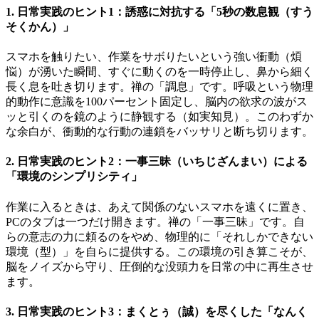
1. 日常実践のヒント1：誘惑に対抗する「5秒の数息観（すう
そくかん）」
スマホを触りたい、作業をサボりたいという強い衝動（煩
悩）が湧いた瞬間、すぐに動くのを一時停止し、鼻から細く
長く息を吐き切ります。禅の「調息」です。呼吸という物理
的動作に意識を100パーセント固定し、脳内の欲求の波がス
ッと引くのを鏡のように静観する（如実知見）。このわずか
な余白が、衝動的な行動の連鎖をバッサリと断ち切ります。
2. 日常実践のヒント2：一事三昧（いちじざんまい）による
「環境のシンプリシティ」
作業に入るときは、あえて関係のないスマホを遠くに置き、
PCのタブは一つだけ開きます。禅の「一事三昧」です。自
らの意志の力に頼るのをやめ、物理的に「それしかできない
環境（型）」を自らに提供する。この環境の引き算こそが、
脳をノイズから守り、圧倒的な没頭力を日常の中に再生させ
ます。
3. 日常実践のヒント3：まくとぅ（誠）を尽くした「なんく