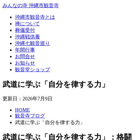
みんなの寺 沖縄市観音寺
沖縄市観音寺とは
禅について
葬儀受付
沖縄戦供養
沖縄七観音巡り
年間行事
お問合せ
お知らせ
観音堂ショップ
武道に学ぶ「自分を律する力」
更新日：2026年7月9日
HOME
観音寺ブログ
武道に学ぶ「自分を律する力」
武道に学ぶ「自分を律する力」：格闘