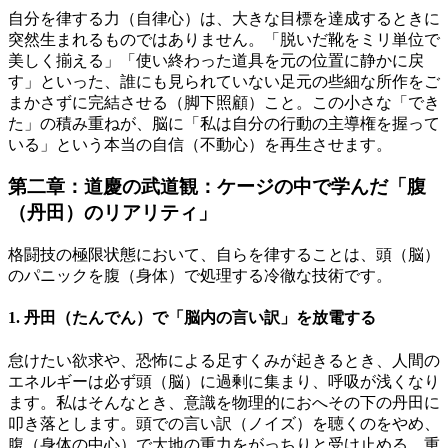
自分を律する力（自律心）は、大きな目標を達成するときに
突然生まれるものではありません。「脱いだ靴をミリ単位で
美しく揃える」「使い終わった道具を元の位置に静かに戻
す」といった、誰にも見られていない足元の些細な所作をご
まかさずに完結させる（脚下照顧）こと。この小さな「でき
た」の積み重ねが、脳に「私は自分の行動の主導権を握って
いる」という本当の自信（不動心）を再生させます。
第二章：道慶の武道観：ケージの中で学んだ「腹
（丹田）のリアリティ」
格闘技の極限状態において、自らを律することは、頭（脳）
のパニックを腹（身体）で処理する冷徹な技術です。
1. 丹田（たんでん）で「脳内の言い訳」を放電する
怠けたい欲求や、恐怖による足すくみが起きるとき、人間の
エネルギーは必ず頭（脳）に過剰に集まり、呼吸が浅くなり
ます。私はそんなとき、意識を物理的におへその下の丹田に
叩き落とします。頭での言い訳（ノイズ）を聴くのをやめ、
腹（身体の中心）で大地の重力をがっちりと受け止める。重