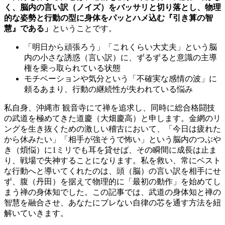
く、脳内の言い訳（ノイズ）をバッサリと切り落とし、物理
的な姿勢と行動の型に身体をパッとハメ込む『引き算の智
慧』である」
ということです。
「明日から頑張ろう」「これくらい大丈夫」という脳
内の小さな誘惑（言い訳）に、ずるずると意識の主導
権を乗っ取られている状態
モチベーションや気分という「不確実な感情の波」に
頼るあまり、行動の継続性が失われている悩み
私自身、沖縄市 観音寺にて禅を追求し、同時に総合格闘技
の武道を極めてきた道慶（大畑慶高）と申します。金網のリ
ングを生き抜くための激しい稽古において、「今日は疲れた
から休みたい」「相手が強そうで怖い」という脳内のつぶや
き（煩悩）に1ミリでも耳を貸せば、その瞬間に成長は止ま
り、戦場で失神することになります。私を救い、常にベスト
な行動へと導いてくれたのは、頭（脳）の言い訳を相手にせ
ず、腹（丹田）を据えて物理的に「最初の動作」を始めてし
まう禅の身体知でした。この記事では、武道の身体知と禅の
智慧を融合させ、あなたにブレない自律の芯を通す方法を紐
解いていきます。