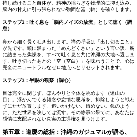
持し続けること自体が、精神の揺らぎを物理的に抑え込み、
脳内の甘えに引っ張られない強固な器（軸）を確立します。
ステップ2：吐く息を「脳内ノイズの放流」として聴く（調
息）
鼻から細く長く吐き出します。禅の呼吸は「出し切ること」
が先です。頭に溜まった「めんどくさい」という言い訳、胸
に詰まった焦燥を、すべて吐く息と共に沖縄の大地へ還しま
す。吐き切ったあとの「空（空白）」を味わうことで、心は
完全にニュートラルなゼロ地点へとリセットされます。
ステップ3：半眼の観察（調心）
目は完全に閉じず、ぼんやりと全体を眺めます（遠山の
目）。浮かんでくる雑念や怠惰な思考を、排除しようと戦わ
ずにただ放置します。追いかけない、留めない。鏡のよう
に、ただ世界を映しては流す。その静寂の果てに、あなたは
感情に支配されない真実の主導権を見つけます。
第五章：道慶の総括：沖縄のガジュマルが語る、