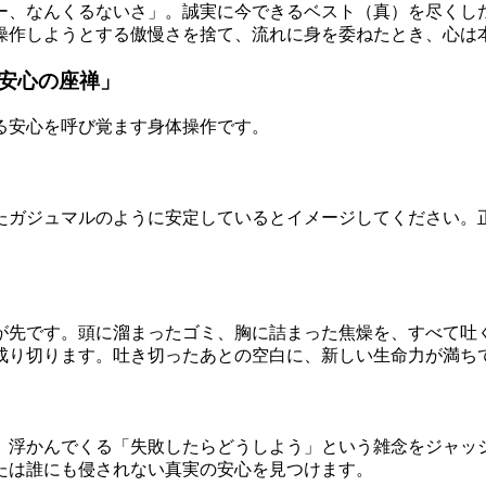
ー、なんくるないさ」。誠実に今できるベスト（真）を尽くし
操作しようとする傲慢さを捨て、流れに身を委ねたとき、心は
安心の座禅」
る安心を呼び覚ます身体操作です。
たガジュマルのように安定しているとイメージしてください。
が先です。頭に溜まったゴミ、胸に詰まった焦燥を、すべて吐
成り切ります。吐き切ったあとの空白に、新しい生命力が満ち
。浮かんでくる「失敗したらどうしよう」という雑念をジャッ
たは誰にも侵されない真実の安心を見つけます。