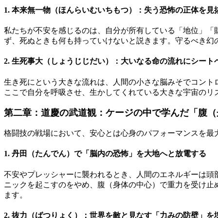
1. 本来無一物（ほんらいむいちもつ）：失う恐怖の正体を見
私たちが不安を感じるのは、自分が所有している「地位」「
ず、死ぬときも何も持っていけないと説きます。守るべき幻
2. 生死事大（しょうじじだい）：大いなる命の流れにシート
生き死にという大きな流れは、人間の小さな脳みそでコント
ここで自分を呼吸させ、生かしてくれている大きな宇宙のリ
第二章：道慶の武道観：ケージの中で学んだ「腹（
格闘技の戦場において、安心とは心身のパフォーマンスを最
1. 丹田（たんでん）で「脳内の恐怖」を大地へと放電する
不安やプレッシャーに襲われるとき、人間のエネルギーは頭
ニックを起こすのをやめ、腹（身体の中心）で重力を受け止
ます。
2. 抜力（ばつりょく）：世界を敵と見なす「力みの防壁」を