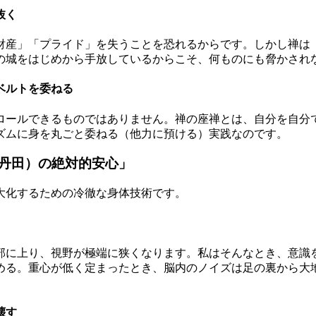
抜く
財産」「プライド」を失うことを恐れるからです。しかし禅は
の城をはじめから手放しているからこそ、何ものにも脅かされ
ベルトを委ねる
ロールできるものではありません。禅の座禅とは、自分を自分
ズムに身を丸ごと委ねる（他力に預ける）実践なのです。
丹田）の絶対的安心」
大化するための冷徹な身体技術です。
部に上り、視野が極端に狭くなります。私はそんなとき、意識
める。重心が低く定まったとき、脳内のノイズは足の裏から大
壊す