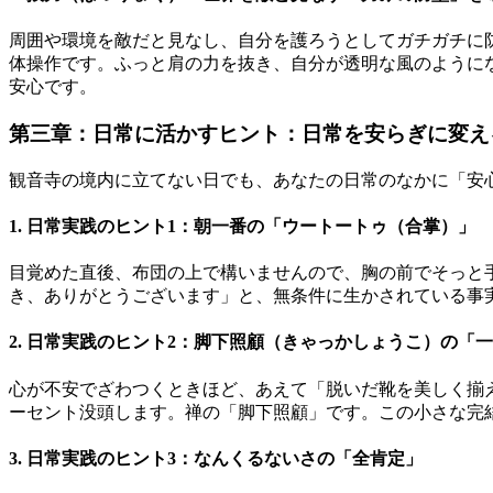
周囲や環境を敵だと見なし、自分を護ろうとしてガチガチに
体操作です。ふっと肩の力を抜き、自分が透明な風のように
安心です。
第三章：日常に活かすヒント：日常を安らぎに変え
観音寺の境内に立てない日でも、あなたの日常のなかに「安
1. 日常実践のヒント1：朝一番の「ウートートゥ（合掌）」
目覚めた直後、布団の上で構いませんので、胸の前でそっと
き、ありがとうございます」と、無条件に生かされている事
2. 日常実践のヒント2：脚下照顧（きゃっかしょうこ）の「
心が不安でざわつくときほど、あえて「脱いだ靴を美しく揃え
ーセント没頭します。禅の「脚下照顧」です。この小さな完
3. 日常実践のヒント3：なんくるないさの「全肯定」