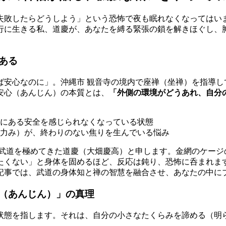
失敗したらどうしよう」という恐怖で夜も眠れなくなってはい
行に生きる私、道慶が、あなたを縛る緊張の鎖を解きほぐし、
ある
ば安心なのに」。沖縄市 観音寺の境内で座禅（坐禅）を指導し
安心（あんじん）の本質とは、
「外側の環境がどうあれ、自分
にある安全を感じられなくなっている状態
力み）が、終わりのない焦りを生んでいる悩み
の武道を極めてきた道慶（大畑慶高）と申します。金網のケージ
たくない」と身体を固めるほど、反応は鈍り、恐怖に呑まれま
記事では、武道の身体知と禅の智慧を融合させ、あなたの中に
（あんじん）」の真理
状態を指します。それは、自分の小さなたくらみを諦める（明