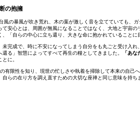
断の抱擁
い台風の暴風が吹き荒れ、木の葉が激しく音を立てていても、ガ
って安心とは、周囲が無風になることではなく、大地と宇宙の
く、「自らの中心に立ち還り、大きな命に抱かれていることに
。未完成で、時に不安になってしまう自分をも丸ごと受け入れ
へ還る」智慧によってすべて再生の糧としてきました。
「あな
ことに。
命の有限性を知り、現世の忙しさや執着を掃除して本来の自己
、自らの在り方を調え直すための大切な座禅と同じ意味を持ち