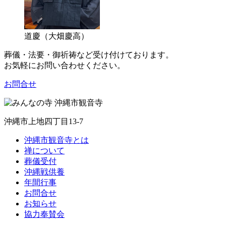
道慶（大畑慶高）
葬儀・法要・御祈祷など受け付けております。
お気軽にお問い合わせください。
お問合せ
沖縄市上地四丁目13-7
沖縄市観音寺とは
禅について
葬儀受付
沖縄戦供養
年間行事
お問合せ
お知らせ
協力奉賛会