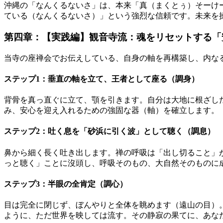
沖縄の「なんくるないさ」は、本来「真（まくとぅ）そーけ
ている（なんくるないさ）」という強烈な信頼です。未来を
第四章：【実践編】観音寺流：魂をリセットする「
当寺の座禅会でお伝えしている、自身の軸を再構築し、内な
ステップ1：垂直の軸を立て、王者として座る（調身）
背骨を真っ直ぐに立て、顎を引きます。自分は大地に根ざし
み、安心を迎え入れるための強固な器（軸）を確立します。
ステップ2：吐く息を「砂浜に引く波」として聴く（調息）
鼻から細く長く吐き出します。禅の呼吸は「出し切ること」
っと聴く」ことに沒頭し、呼吸そのもの、大自然そのものに
ステップ3：半眼の全肯定（調心）
目は完全に閉じず、ぼんやりと全体を眺めます（遠山の目）
ように、ただ世界を映しては流す。その静寂の果てに、あな