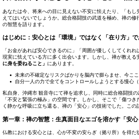
あなたは今、将来への目に見えない不安に怯えたり、「もし
えてはいないでしょうか。総合格闘技の武道を極め、禅の修
の智慧を語ります。
はじめに：安心とは「環境」ではなく「在り方」で
「お金があれば安心できるのに」「周囲が優しくしてくれれ
現実に怯えている方に多く出会います。しかし、禅が教える
に身を委ねること」
にあります。
未来の不確定なリスクばかりを脳内で膨らませ、今ここ
自分一人の力で全てをコントロールしようとする慢心（
私自身、沖縄市 観音寺にて禅を追求し、同時に総合格闘技
「不安と緊張の極み」の空間です。しかし、そこで「傷つき
く静かな呼吸に立ち還る、禅の「安心」の技術でした。この
第一章：禅の智慧：生真面目なエゴを溶かす「安心
仏教における安心とは、心が不変の安らぎ（拠り所）を得た