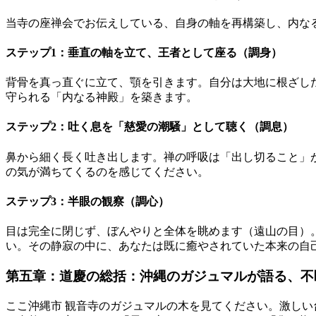
当寺の座禅会でお伝えしている、自身の軸を再構築し、内な
ステップ1：垂直の軸を立て、王者として座る（調身）
背骨を真っ直ぐに立て、顎を引きます。自分は大地に根ざし
守られる「内なる神殿」を築きます。
ステップ2：吐く息を「慈愛の潮騒」として聴く（調息）
鼻から細く長く吐き出します。禅の呼吸は「出し切ること」
の気が満ちてくるのを感じてください。
ステップ3：半眼の観察（調心）
目は完全に閉じず、ぼんやりと全体を眺めます（遠山の目）
い。その静寂の中に、あなたは既に癒やされていた本来の自
第五章：道慶の総括：沖縄のガジュマルが語る、不
ここ沖縄市 観音寺のガジュマルの木を見てください。激し