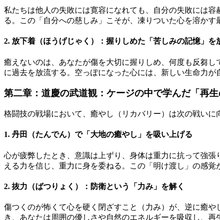
私たちは他人の失敗には寛容になれても、自分の失敗には容
る。この「自分への慈しみ」こそが、凍りついた心を溶かす
2. 放下着（ほうげじゃく）：握りしめた「苦しみの記憶」を
癒えないのは、あなたが傷を大切に握りしめ、何度も反芻し
に過去を放流する。空っぽになった心には、新しい生命力が
第二章：道慶の武道観：ケージの中で学んだ「再生
格闘技の戦場において、癒やし（リカバリー）は次の戦いに
1. 丹田（たんでん）で「大地の癒やし」を吸い上げる
心が疲弊したとき、意識は上ずり、身体は重力に抗って強張
える力を信じ、重力に身を委ねる。この「明け渡し」の感覚
2. 抜力（ばつりょく）：防衛という「力み」を解く
傷つくのが怖くて心を硬く閉ざすこと（力み）が、逆に癒や
き、あなたは周囲の優しさや自然のエネルギーを吸収し、再