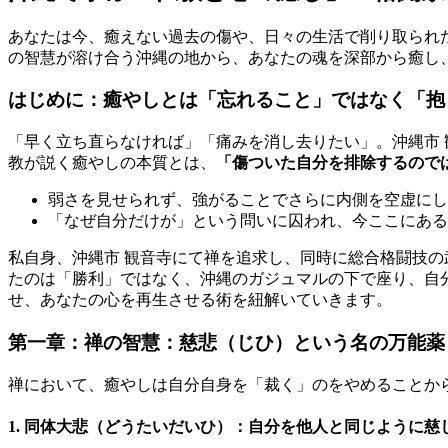
あなたは今、癒えない過去の傷や、日々の生活で削り取られ
の智慧が溶け合う沖縄の地から、あなたの魂を深部から癒し
はじめに：癒やしとは「忘れること」ではなく「抱
「早く立ち直らなければ」「痛みを消し去りたい」。沖縄市
教が説く癒やしの本質とは、
「傷ついた自分を排除するので
弱さを見せられず、強がることでさらに内側を空虚にし
「なぜ自分だけが」という問いに囚われ、今ここにある
私自身、沖縄市 観音寺にて禅を追求し、同時に総合格闘技
たのは「勝利」ではなく、沖縄のガジュマルの下で座り、自
せ、あなたの心を再生させる術を紐解いていきます。
第一章：禅の智慧：慈悲（じひ）という名の万能薬
禅において、癒やしは自分自身を「裁く」のをやめることか
1. 同体大悲（どうたいだいひ）：自分を他人と同じように慈