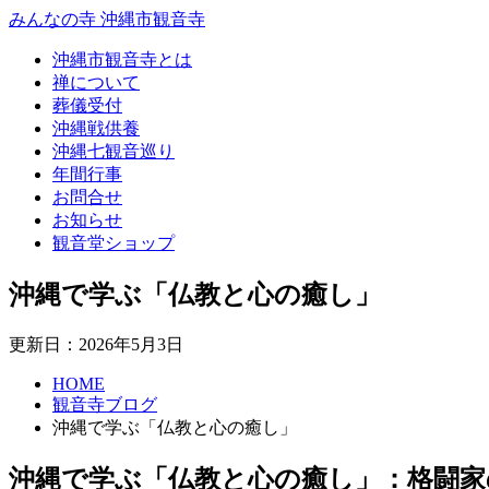
みんなの寺 沖縄市観音寺
沖縄市観音寺とは
禅について
葬儀受付
沖縄戦供養
沖縄七観音巡り
年間行事
お問合せ
お知らせ
観音堂ショップ
沖縄で学ぶ「仏教と心の癒し」
更新日：2026年5月3日
HOME
観音寺ブログ
沖縄で学ぶ「仏教と心の癒し」
沖縄で学ぶ「仏教と心の癒し」：格闘家