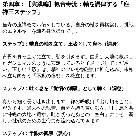
第四章：【実践編】観音寺流：軸を調律する「座
禅三ステップ」
当寺の座禅会でお伝えしている、自身の軸を再構築し、挑戦
のエネルギーを練る身体操作です。
ステップ1：垂直の軸を立て、王者として座る（調身）
背骨を真っ直ぐに立て、顎を引きます。自分は大地に根ざし
たガジュマルのように安定しているとイメージしてくださ
い。正しい「形」は、精神のブレを物理的に抑え込み、未知
へ立ち向かう「不動の姿勢」を確立します。
ステップ2：吐く息を「覚悟の潮騒」として聴く（調息）
鼻から細く長く吐き出します。禅の呼吸は「出し切ること」
が先です。過去への執着、自分を縛る言い訳を、吐く息と共
に沖縄の大地へ還す。吐き切ったあとの「空白」にこそ、新
しい挑戦のための生命力が流れ込んできます。
ステップ3：半眼の観察（調心）