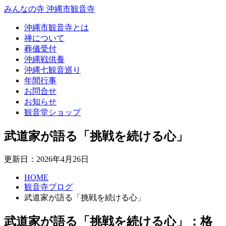
みんなの寺 沖縄市観音寺
沖縄市観音寺とは
禅について
葬儀受付
沖縄戦供養
沖縄七観音巡り
年間行事
お問合せ
お知らせ
観音堂ショップ
武道家が語る「挑戦を続ける心」
更新日：2026年4月26日
HOME
観音寺ブログ
武道家が語る「挑戦を続ける心」
武道家が語る「挑戦を続ける心」：格