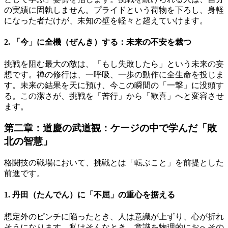
の実績に固執しません。プライドという荷物を下ろし、身軽
になった者だけが、未知の壁を軽々と超えていけます。
2. 「今」に全機（ぜんき）する：未来の不安を裁つ
挑戦を阻む最大の敵は、「もし失敗したら」という未来の妄
想です。禅の修行は、一呼吸、一歩の動作に全生命を投じま
す。未来の結果を天に預け、今この瞬間の「一撃」に没頭す
る。この潔さが、挑戦を「苦行」から「歓喜」へと変容させ
ます。
第二章：道慶の武道観：ケージの中で学んだ「敗
北の智慧」
格闘技の戦場において、挑戦とは「転ぶこと」を前提とした
前進です。
1. 丹田（たんでん）に「不屈」の重心を据える
想定外のピンチに陥ったとき、人は意識が上ずり、心が折れ
そうになります。私はそんなとき、意識を物理的におへその