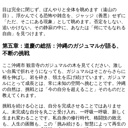
目は完全に閉じず、ぼんやりと全体を眺めます（遠山の
目）。浮かんでくる恐怖や雑念を、ジャッジ（善悪）せずに
「ただ、そこにある現象」として眺めます。否定をしない、
追いかけない。その静寂の中に、あなたは「何にでもなれる
自由」を見つけます。
第五章：道慶の総括：沖縄のガジュマルが語る、
不断の挑戦
ここ沖縄市 観音寺のガジュマルの木を見てください。激し
い台風で折れそうになっても、ガジュマルはそこからさらに
根を伸ばし、岩を砕き、領土を広げ続けています。ガジュマ
ルにとって成長とは、常に未知の空間へ挑むことです。沖縄
の自然は、挑戦とは「今の自分を超えること」そのものだと
教えてくれます。
挑戦を続ける心とは、自分を完成させることではありませ
ん。未完成な自分を丸ごと受け入れ、一呼吸一呼吸、新しく
生まれ変わることです。私自身の修行時代、格闘技の敗北
も、人生の困難も、この「挑み続ける」智慧によって再生の