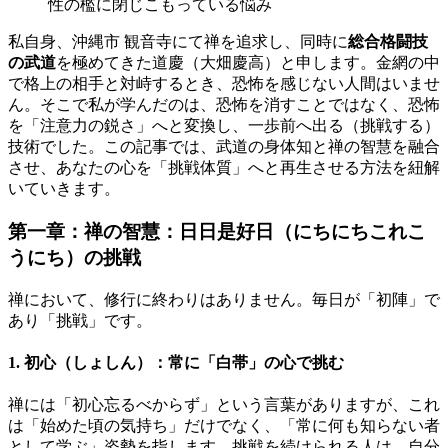
性の檻に閉じこもっている悩み
私自身、沖縄市 観音寺にて禅を追求し、同時に
総合格闘技
の武道
を極めてきた道慶（大畑慶高）と申します。金網の中
で格上の相手と対峙するとき、恐怖を感じない人間はいませ
ん。そこで私が学んだのは、恐怖を消すことではなく、恐怖
を「注意力の鋭さ」へと変換し、一歩前へ出る（挑戦する）
技術でした。この記事では、武道の身体知と禅の智慧を融合
させ、あなたの心を「挑戦体質」へと再生させる方法を紐解
いていきます。
第一章：禅の智慧：日日是好日（にちにちこれこ
うにち）の挑戦
禅において、修行に終わりはありません。毎日が「初陣」で
あり「挑戦」です。
1. 初心（しょしん）：常に「白帯」の心で挑む
禅には「初心忘るべからず」という言葉がありますが、これ
は「始めた頃の気持ち」だけでなく、「常に何も知らない者
として学ぶ」姿勢を指します。挑戦を続けられる人は、自分