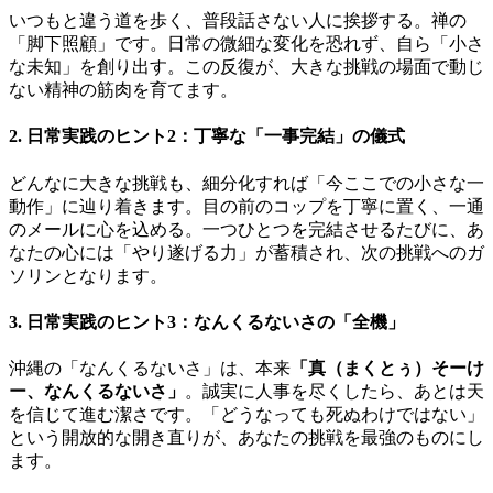
いつもと違う道を歩く、普段話さない人に挨拶する。禅の
「脚下照顧」です。日常の微細な変化を恐れず、自ら「小さ
な未知」を創り出す。この反復が、大きな挑戦の場面で動じ
ない精神の筋肉を育てます。
2. 日常実践のヒント2：丁寧な「一事完結」の儀式
どんなに大きな挑戦も、細分化すれば「今ここでの小さな一
動作」に辿り着きます。目の前のコップを丁寧に置く、一通
のメールに心を込める。一つひとつを完結させるたびに、あ
なたの心には「やり遂げる力」が蓄積され、次の挑戦へのガ
ソリンとなります。
3. 日常実践のヒント3：なんくるないさの「全機」
沖縄の「なんくるないさ」は、本来
「真（まくとぅ）そーけ
ー、なんくるないさ」
。誠実に人事を尽くしたら、あとは天
を信じて進む潔さです。「どうなっても死ぬわけではない」
という開放的な開き直りが、あなたの挑戦を最強のものにし
ます。