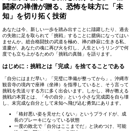
闘家の禅僧が贈る、恐怖を味方に「未
知」を切り拓く技術
あなたは今、新しい一歩を踏み出すことに躊躇したり、過去
の失敗に足を取られて「挑戦」することに臆病になってはい
ませんか。総合格闘技の武道を極め、禅の静寂に生きる私、
道慶が、あなたの魂に再び火を灯し、人生というリングで何
度でも立ち上がるための「挑戦の真髄」を語ります。
はじめに：挑戦とは「完成」を捨てることである
「自分にはまだ早い」「完璧に準備が整ってから」。沖縄市
観音寺の境内で座禅（坐禅）を指導していると、そう言って
挑戦を先送りする方に多く出会います。しかし、禅が教える
挑戦の本質とは、「今の自分」という小さな完成図を自ら壊
し、未完成な自分として未知へ飛び込む勇気にあります。
「格好悪い姿を見せたくない」というプライドが、成
長のブレーキになっている状態
一度の敗北で「自分はここまでだ」と決めつけ、可能