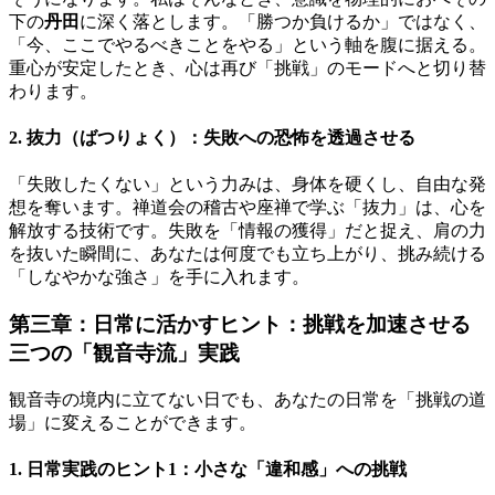
下の
丹田
に深く落とします。「勝つか負けるか」ではなく、
「今、ここでやるべきことをやる」という軸を腹に据える。
重心が安定したとき、心は再び「挑戦」のモードへと切り替
わります。
2. 抜力（ばつりょく）：失敗への恐怖を透過させる
「失敗したくない」という力みは、身体を硬くし、自由な発
想を奪います。禅道会の稽古や座禅で学ぶ「抜力」は、心を
解放する技術です。失敗を「情報の獲得」だと捉え、肩の力
を抜いた瞬間に、あなたは何度でも立ち上がり、挑み続ける
「しなやかな強さ」を手に入れます。
第三章：日常に活かすヒント：挑戦を加速させる
三つの「観音寺流」実践
観音寺の境内に立てない日でも、あなたの日常を「挑戦の道
場」に変えることができます。
1. 日常実践のヒント1：小さな「違和感」への挑戦