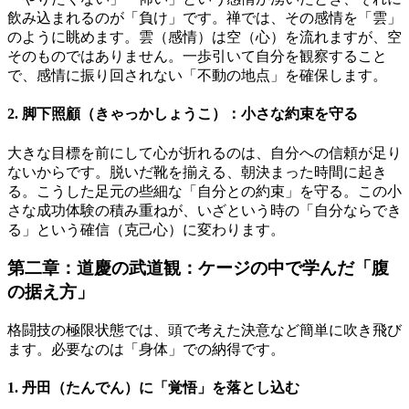
飲み込まれるのが「負け」です。禅では、その感情を「雲」
のように眺めます。雲（感情）は空（心）を流れますが、空
そのものではありません。一歩引いて自分を観察すること
で、感情に振り回されない「不動の地点」を確保します。
2. 脚下照顧（きゃっかしょうこ）：小さな約束を守る
大きな目標を前にして心が折れるのは、自分への信頼が足り
ないからです。脱いだ靴を揃える、朝決まった時間に起き
る。こうした足元の些細な「自分との約束」を守る。この小
さな成功体験の積み重ねが、いざという時の「自分ならでき
る」という確信（克己心）に変わります。
第二章：道慶の武道観：ケージの中で学んだ「腹
の据え方」
格闘技の極限状態では、頭で考えた決意など簡単に吹き飛び
ます。必要なのは「身体」での納得です。
1. 丹田（たんでん）に「覚悟」を落とし込む