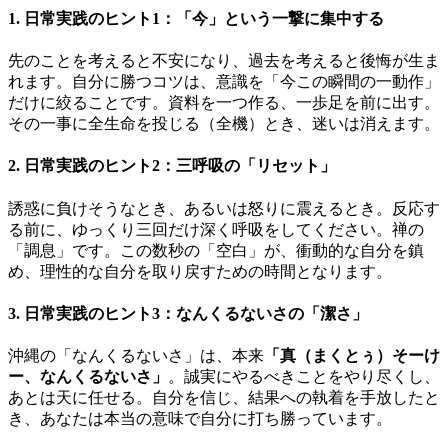
1. 日常実践のヒント1：「今」という一撃に集中する
先のことを考えると不安になり、過去を考えると後悔が生ま
れます。自分に勝つコツは、意識を「今この瞬間の一動作」
だけに絞ることです。資料を一つ作る、一歩足を前に出す。
その一事に全生命を投じる（全機）とき、迷いは消えます。
2. 日常実践のヒント2：三呼吸の「リセット」
誘惑に負けそうなとき、あるいは怒りに震えるとき。反応す
る前に、ゆっくり三回だけ深く呼吸をしてください。禅の
「調息」です。この数秒の「空白」が、衝動的な自分を鎮
め、理性的な自分を取り戻すための時間となります。
3. 日常実践のヒント3：なんくるないさの「潔さ」
沖縄の「なんくるないさ」は、本来
「真（まくとぅ）そーけ
ー、なんくるないさ」
。誠実にやるべきことをやり尽くし、
あとは天に任せる。自分を信じ、結果への執着を手放したと
き、あなたは本当の意味で自分に打ち勝っています。