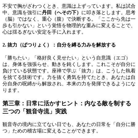
不安で胸がざわつくとき、意識は上ずっています。私は試合
中、意識を強引に
丹田（へその下）
に叩き落とします。思考
（脳）ではなく、重心（腹）で決断する。「ここから先は一
歩も引かない」という覚悟を物理的な重みに変えることで、
心は揺るぎない安定を手に入れます。
2. 抜力（ばつりょく）：自分を縛る力みを解放する
「勝ちたい」「格好良く見せたい」という自意識（エゴ）
は、身体を強張らせ、動きを鈍くします。これこそが自分に
負けている状態です。座禅で学ぶ「抜力」は、こうした執着
を捨てる技術です。力を抜く勇気を持てたとき、あなたは自
分自身の呪縛から解放され、本来の力を発揮できるようにな
ります。
第三章：日常に活かすヒント：内なる敵を制する
三つの「観音寺流」実践
観音寺の境内に立てない日でも、あなたの日常を「自分に勝
つ」ための稽古場に変えることができます。