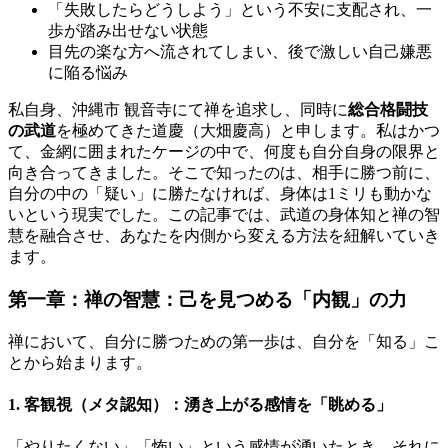
「失敗したらどうしよう」という不安に支配され、一
歩が踏み出せない状態
目先の楽な方へ流されてしまい、後で激しい自己嫌悪
に陥る悩み
私自身、沖縄市 観音寺にて禅を追求し、同時に
総合格闘技
の武道
を極めてきた道慶（大畑慶高）と申します。私はかつ
て、金網に囲まれたケージの中で、何度も自分自身の限界と
向き合ってきました。そこで知ったのは、相手に勝つ前に、
自分の中の「疑い」に勝たなければ、身体は1ミリも動かな
いという現実でした。この記事では、武道の身体知と禅の智
慧を融合させ、あなたを内側から変える方法を紐解いていき
ます。
第一章：禅の智慧：己を見つめる「内観」の力
禅において、自分に勝つための第一歩は、自分を「知る」こ
とから始まります。
1. 客観視（メタ認知）：湧き上がる感情を「眺める」
「やりたくない」「怖い」という感情が湧いたとき、それに