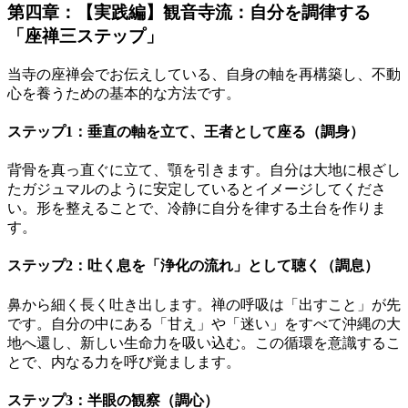
第四章：【実践編】観音寺流：自分を調律する
「座禅三ステップ」
当寺の座禅会でお伝えしている、自身の軸を再構築し、不動
心を養うための基本的な方法です。
ステップ1：垂直の軸を立て、王者として座る（調身）
背骨を真っ直ぐに立て、顎を引きます。自分は大地に根ざし
たガジュマルのように安定しているとイメージしてくださ
い。形を整えることで、冷静に自分を律する土台を作りま
す。
ステップ2：吐く息を「浄化の流れ」として聴く（調息）
鼻から細く長く吐き出します。禅の呼吸は「出すこと」が先
です。自分の中にある「甘え」や「迷い」をすべて沖縄の大
地へ還し、新しい生命力を吸い込む。この循環を意識するこ
とで、内なる力を呼び覚まします。
ステップ3：半眼の観察（調心）