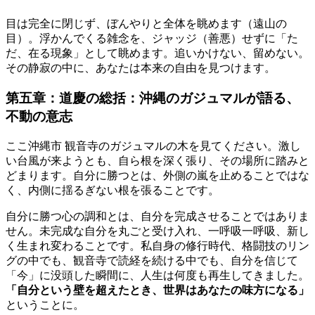
目は完全に閉じず、ぼんやりと全体を眺めます（遠山の
目）。浮かんでくる雑念を、ジャッジ（善悪）せずに「た
だ、在る現象」として眺めます。追いかけない、留めない。
その静寂の中に、あなたは本来の自由を見つけます。
第五章：道慶の総括：沖縄のガジュマルが語る、
不動の意志
ここ沖縄市 観音寺のガジュマルの木を見てください。激し
い台風が来ようとも、自ら根を深く張り、その場所に踏みと
どまります。自分に勝つとは、外側の嵐を止めることではな
く、内側に揺るぎない根を張ることです。
自分に勝つ心の調和とは、自分を完成させることではありま
せん。未完成な自分を丸ごと受け入れ、一呼吸一呼吸、新し
く生まれ変わることです。私自身の修行時代、格闘技のリン
グの中でも、観音寺で読経を続ける中でも、自分を信じて
「今」に没頭した瞬間に、人生は何度も再生してきました。
「自分という壁を超えたとき、世界はあなたの味方になる」
ということに。