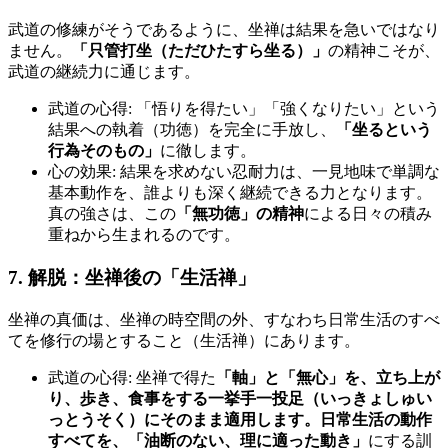
武道の修練がそうであるように、坐禅は結果を急いではなり
ません。
「只管打坐（ただひたすら坐る）」
の精神こそが、
武道の継続力に通じます。
武道の心得: 「悟りを得たい」「強くなりたい」という
結果への執着（功徳）を完全に手放し、
「坐るという
行為そのもの」
に徹します。
心の効果: 結果を求めない忍耐力は、一見地味で単調な
基本動作を、誰よりも深く継続できる力となります。
真の強さは、この
「無功徳」の精神
による日々の積み
重ねから生まれるのです。
7. 解脱：坐禅後の「生活禅」
坐禅の真価は、坐禅の時空間の外、すなわち日常生活のすべ
てを修行の場とすること（生活禅）にあります。
武道の心得: 坐禅で得た
「軸」と「無心」を、立ち上が
り、歩き、食事をする一挙手一投足（いっきょしゅい
っとうそく）にそのまま適用します。日常生活の動作
すべてを、「油断のない、理に適った動き」
にする訓