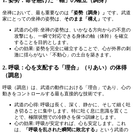
1. 姿勢：命を懸けた「軸」の確立（調身）
坐禅において、最も重要なのは
「姿勢（調身）」
です。武道
家にとっての坐禅の姿勢は、
そのまま「構え」
です。
武道の心得: 坐禅の姿勢は、いかなる方向からの不意の
攻撃にも、一瞬で対応できる身体の軸（体幹）を確立
することを目的とします。
心の効果: 姿勢を完全に確立することで、心が外界の刺
激に揺らがない「不動心」の土台を築きます。
2. 呼吸：心を支配する「理合」（りあい）の体得
（調息）
呼吸（調息）は、武道の動作における「理合」であり、心の
動きをコントロールする最も直接的な技術です。
武道の心得: 呼吸は長く、深く、静かに、そして細く吐
き切ることに集中します。特に吐く息に意識を置くこ
とで、極限状態での冷静さを保つ訓練とします。
心の効果: 呼吸が安定すれば、心も安定します。これ
は、
「呼吸を乱された瞬間に敗北する」
という武道の