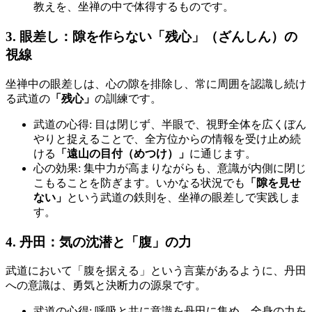
教えを、坐禅の中で体得するものです。
3. 眼差し：隙を作らない「残心」（ざんしん）の
視線
坐禅中の眼差しは、心の隙を排除し、常に周囲を認識し続け
る武道の
「残心」
の訓練です。
武道の心得: 目は閉じず、半眼で、視野全体を広くぼん
やりと捉えることで、全方位からの情報を受け止め続
ける
「遠山の目付（めつけ）」
に通じます。
心の効果: 集中力が高まりながらも、意識が内側に閉じ
こもることを防ぎます。いかなる状況でも
「隙を見せ
ない」
という武道の鉄則を、坐禅の眼差しで実践しま
す。
4. 丹田：気の沈潜と「腹」の力
武道において「腹を据える」という言葉があるように、丹田
への意識は、勇気と決断力の源泉です。
武道の心得: 呼吸と共に意識を丹田に集め、全身の力を