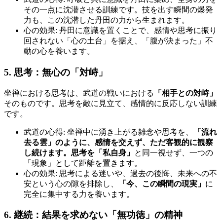
その一点に沈潜させる訓練です。技を出す瞬間の爆発
力も、この沈潜した丹田の力から生まれます。
心の効果: 丹田に意識を置くことで、感情や思考に振り
回されない「心の土台」を据え、「腹が決まった」不
動の心を養います。
5. 思考：無心の「対峙」
坐禅における思考は、武道の戦いにおける
「相手との対峙」
そのものです。思考を敵に見立て、感情的に反応しない訓練
です。
武道の心得: 坐禅中に湧き上がる雑念や思考を、
「流れ
去る雲」のように、感情を交えず、ただ客観的に観察
し続けます。思考を「私自身」
と同一視せず、一つの
「現象」として距離を置きます。
心の効果: 思考による迷いや、過去の後悔、未来への不
安という心の隙を排除し、
「今、この瞬間の現実」
に
完全に集中する力を養います。
6. 継続：結果を求めない「無功徳」の精神