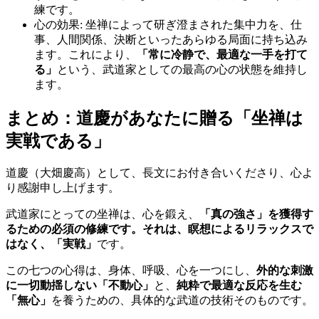
練です。
心の効果: 坐禅によって研ぎ澄まされた集中力を、仕
事、人間関係、決断といったあらゆる局面に持ち込み
ます。これにより、
「常に冷静で、最適な一手を打て
る」
という、武道家としての最高の心の状態を維持し
ます。
まとめ：道慶があなたに贈る「坐禅は
実戦である」
道慶（大畑慶高）として、長文にお付き合いくださり、心よ
り感謝申し上げます。
武道家にとっての坐禅は、心を鍛え、
「真の強さ」を獲得す
るための必須の修練です。それは、瞑想によるリラックスで
はなく、「実戦」
です。
この七つの心得は、身体、呼吸、心を一つにし、
外的な刺激
に一切動揺しない「不動心」
と、
純粋で最適な反応を生む
「無心」
を養うための、具体的な武道の技術そのものです。